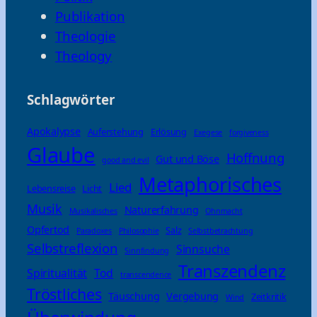
Publikation
Theologie
Theology
Schlagwörter
Apokalypse
Auferstehung
Erlösung
Exegese
forgiveness
Glaube
Hoffnung
Gut und Böse
good and evil
Metaphorisches
Lied
Lebensreise
Licht
Musik
Naturerfahrung
Musikalisches
Ohnmacht
Opfertod
Salz
Paradoxes
Philosophie
Selbstbetrachtung
Selbstreflexion
Sinnsuche
Sinnfindung
Transzendenz
Spiritualität
Tod
transcendence
Tröstliches
Täuschung
Vergebung
Zeitkritik
Wind