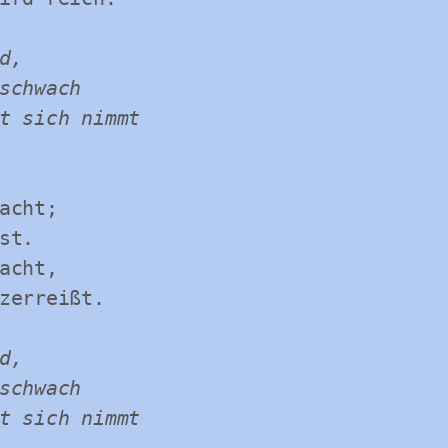
,

schwach

t sich nimmt

acht;

t.

acht,

zerreißt.

,

schwach

t sich nimmt
