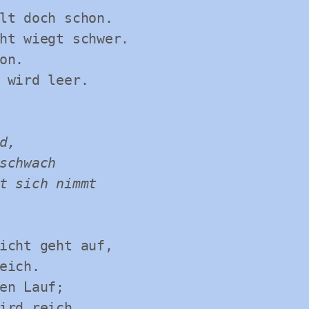
lt doch schon.

ht wiegt schwer.

n.

 wird leer.

,

schwach

t sich nimmt

icht geht auf,

eich.

en Lauf;

ird reich.
