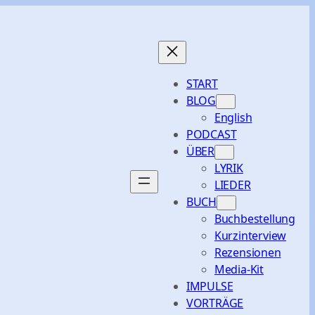
START
BLOG
English
PODCAST
ÜBER
LYRIK
LIEDER
BUCH
Buchbestellung
Kurzinterview
Rezensionen
Media-Kit
IMPULSE
VORTRÄGE