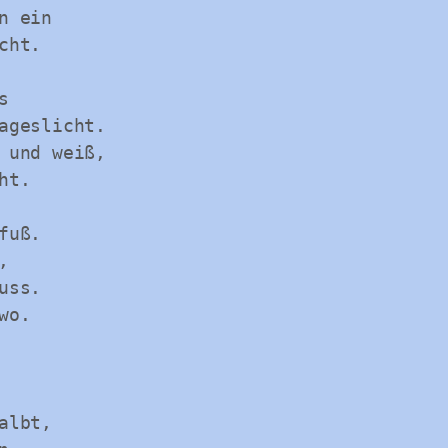
n ein
cht.
s
ageslicht.
 und weiß,
ht.
fuß.
,
uss.
wo. 
albt,