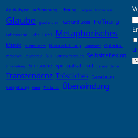
V
Apokalypse
Auferstehung
Erlösung
Exegese
forgiveness
Glaube
Hoffnung
Gut und Böse
good and evil
E
Metaphorisches
Lied
Lebensreise
Licht
Musik
Naturerfahrung
Opfertod
Musikalisches
Ohnmacht
u
Selbstreflexion
Salz
Paradoxes
Philosophie
Selbstbetrachtung
Sinnsuche
Spiritualität
Tod
Sinnfindung
transcendence
Transzendenz
Tröstliches
Täuschung
Überwindung
Vergebung
Zeitkritik
Wind