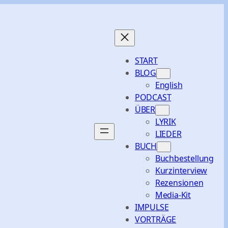
START
BLOG
English
PODCAST
ÜBER
LYRIK
LIEDER
BUCH
Buchbestellung
Kurzinterview
Rezensionen
Media-Kit
IMPULSE
VORTRÄGE