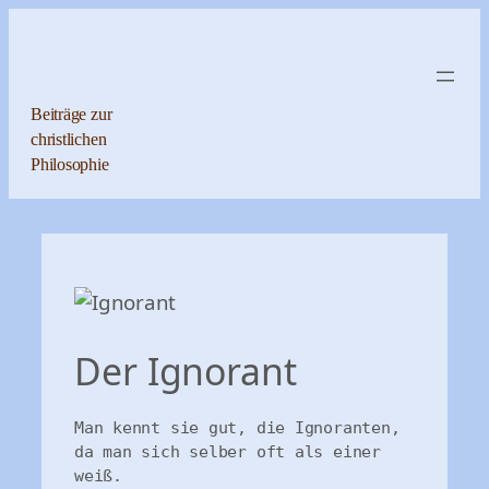
Zum
Inhalt
springen
Beiträge zur
christlichen
Philosophie
Der Ignorant
Man kennt sie gut, die Ignoranten,

da man sich selber oft als einer 
weiß.
