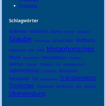
Theology
Schlagwörter
Apokalypse
Auferstehung
Erlösung
Exegese
forgiveness
Glaube
Hoffnung
Gut und Böse
good and evil
Metaphorisches
Lied
Lebensreise
Licht
Musik
Naturerfahrung
Musikalisches
Ohnmacht
Opfertod
Salz
Paradoxes
Philosophie
Selbstbetrachtung
Selbstreflexion
Sinnsuche
Sinnfindung
Transzendenz
Spiritualität
Tod
transcendence
Tröstliches
Täuschung
Vergebung
Zeitkritik
Wind
Überwindung