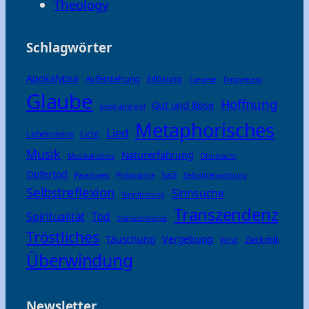
Theology
Schlagwörter
Apokalypse
Auferstehung
Erlösung
Exegese
forgiveness
Glaube
Hoffnung
Gut und Böse
good and evil
Metaphorisches
Lied
Lebensreise
Licht
Musik
Naturerfahrung
Musikalisches
Ohnmacht
Opfertod
Salz
Paradoxes
Philosophie
Selbstbetrachtung
Selbstreflexion
Sinnsuche
Sinnfindung
Transzendenz
Spiritualität
Tod
transcendence
Tröstliches
Täuschung
Vergebung
Zeitkritik
Wind
Überwindung
Newsletter