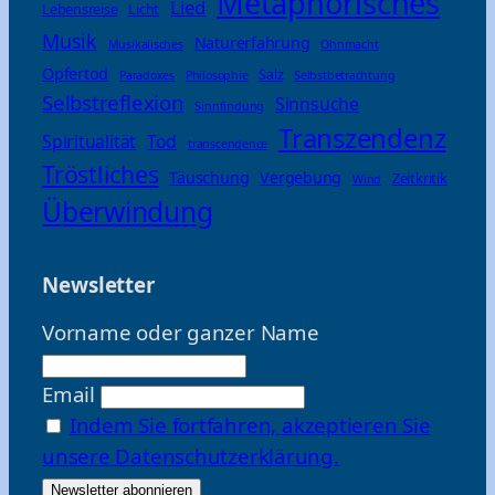
Metaphorisches
Lied
Lebensreise
Licht
Musik
Naturerfahrung
Musikalisches
Ohnmacht
Opfertod
Salz
Paradoxes
Philosophie
Selbstbetrachtung
Selbstreflexion
Sinnsuche
Sinnfindung
Transzendenz
Spiritualität
Tod
transcendence
Tröstliches
Täuschung
Vergebung
Zeitkritik
Wind
Überwindung
Newsletter
Vorname oder ganzer Name
Email
Indem Sie fortfahren, akzeptieren Sie
unsere Datenschutzerklärung.