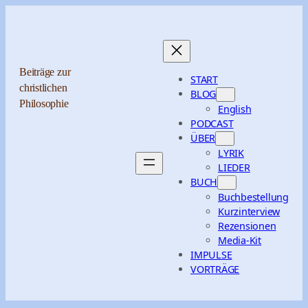
Zum
Inhalt
springen
Beiträge zur
START
christlichen
BLOG
Philosophie
English
PODCAST
ÜBER
LYRIK
LIEDER
BUCH
Buchbestellung
Kurzinterview
Rezensionen
Media-Kit
IMPULSE
VORTRÄGE