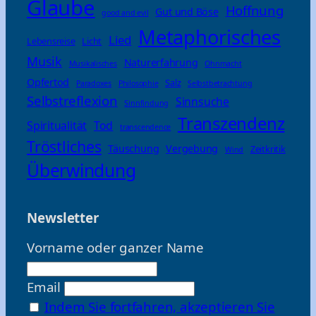
Glaube
Hoffnung
Gut und Böse
good and evil
Metaphorisches
Lied
Lebensreise
Licht
Musik
Naturerfahrung
Musikalisches
Ohnmacht
Opfertod
Salz
Paradoxes
Philosophie
Selbstbetrachtung
Selbstreflexion
Sinnsuche
Sinnfindung
Transzendenz
Spiritualität
Tod
transcendence
Tröstliches
Täuschung
Vergebung
Zeitkritik
Wind
Überwindung
Newsletter
Vorname oder ganzer Name
Email
Indem Sie fortfahren, akzeptieren Sie