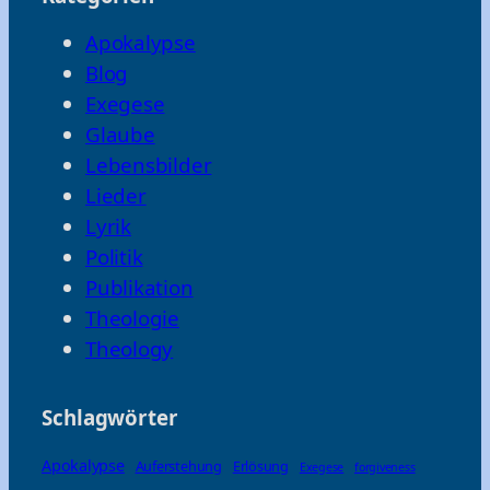
Apokalypse
Blog
Exegese
Glaube
Lebensbilder
Lieder
Lyrik
Politik
Publikation
Theologie
Theology
Schlagwörter
Apokalypse
Auferstehung
Erlösung
Exegese
forgiveness