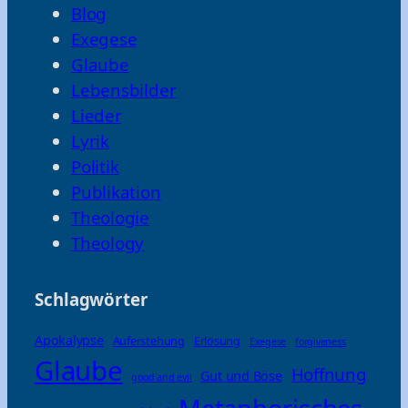
Blog
Exegese
Glaube
Lebensbilder
Lieder
Lyrik
Politik
Publikation
Theologie
Theology
Schlagwörter
Apokalypse
Auferstehung
Erlösung
Exegese
forgiveness
Glaube
Hoffnung
Gut und Böse
good and evil