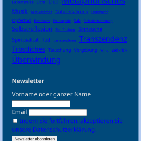
Metaphorisches
Lied
Lebensreise
Licht
Musik
Naturerfahrung
Musikalisches
Ohnmacht
Opfertod
Salz
Paradoxes
Philosophie
Selbstbetrachtung
Selbstreflexion
Sinnsuche
Sinnfindung
Transzendenz
Spiritualität
Tod
transcendence
Tröstliches
Täuschung
Vergebung
Zeitkritik
Wind
Überwindung
Newsletter
Vorname oder ganzer Name
Email
Indem Sie fortfahren, akzeptieren Sie
unsere Datenschutzerklärung.