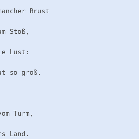
ancher Brust

m Stoß,

e Lust:

t so groß.

om Turm,

s Land.    
