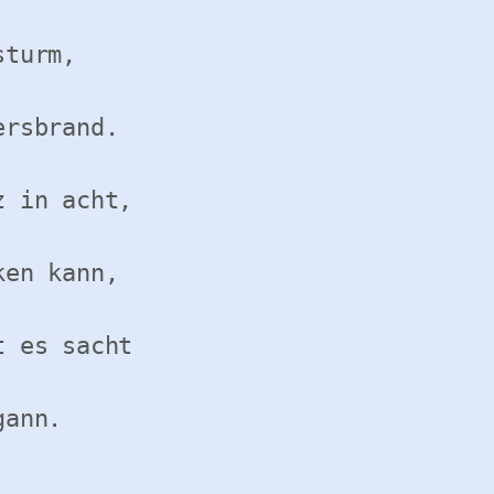
turm,

rsbrand.

 in acht,

en kann,

 es sacht

ann.
