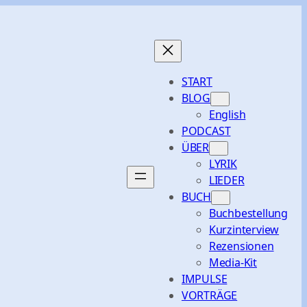
START
BLOG
English
PODCAST
ÜBER
LYRIK
LIEDER
BUCH
Buchbestellung
Kurzinterview
Rezensionen
Media-Kit
IMPULSE
VORTRÄGE