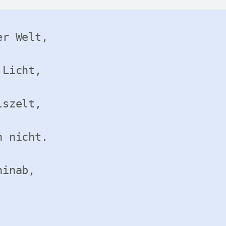
r Welt,

Licht,

szelt,

 nicht.

inab,

  
