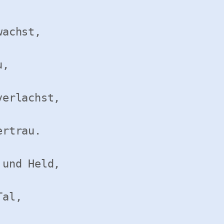
achst,

,

erlachst,

rtrau.

und Held,

al,
