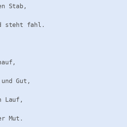
n Stab,

 steht fahl.

auf,

und Gut,

 Lauf,

r Mut.
